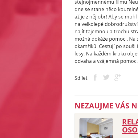
stejnojmennému filmu Neuv
dne se stane něco kouzeln
až je z něj obr! Aby se mohl
na velkolepé dobrodružství
najít tajemnou a trochu str
možná dokáže pomoci. Na s
okamžiků. Cestují po souši 
lesy. Na každém kroku objevuj
odvaha a vzájemná pomoc.
Sdílet
NEZAUJME VÁS N
REL
OSO