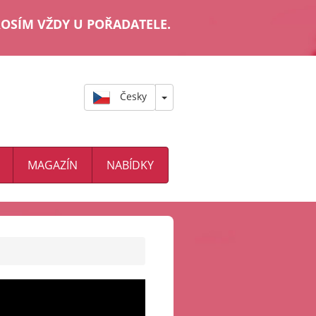
OSÍM VŽDY U POŘADATELE.
Česky
MAGAZÍN
NABÍDKY