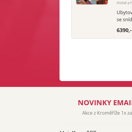
Hotel a 
Ubytov
se sníd
6390,
NOVINKY EMA
Akce z Kroměříže 1x z