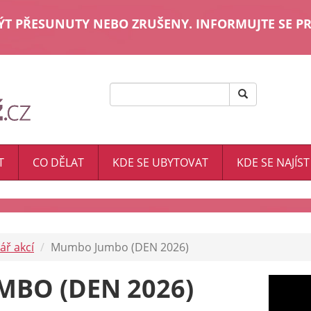
T PŘESUNUTY NEBO ZRUŠENY. INFORMUJTE SE PR
T
CO DĚLAT
KDE SE UBYTOVAT
KDE SE NAJÍST
ář akcí
Mumbo Jumbo (DEN 2026)
BO (DEN 2026)