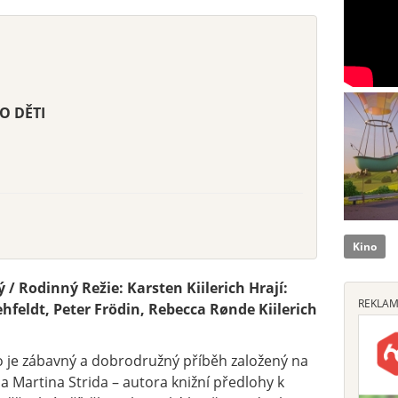
O DĚTI
Kino
 Rodinný Režie: Karsten Kiilerich Hrají:
REKLA
ehfeldt, Peter Frödin, Rebecca Rønde Kiilerich
je zábavný a dobrodružný příběh založený na
a Martina Strida – autora knižní předlohy k