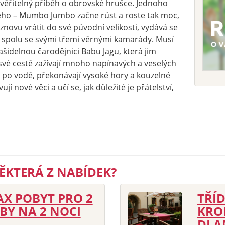
ěřitelný příběh o obrovské hrušce. Jednoho
ého – Mumbo Jumbo začne růst a roste tak moc,
 znovu vrátit do své původní velikosti, vydává se
 spolu se svými třemi věrnými kamarády. Musí
ašidelnou čarodějnici Babu Jagu, která jim
vé cestě zažívají mnoho napínavých a veselých
i po vodě, překonávají vysoké hory a kouzelné
í nové věci a učí se, jak důležité je přátelství,
ĚKTERÁ Z NABÍDEK?
AX POBYT PRO 2
TŘÍD
BY NA 2 NOCI
KRO
DLA