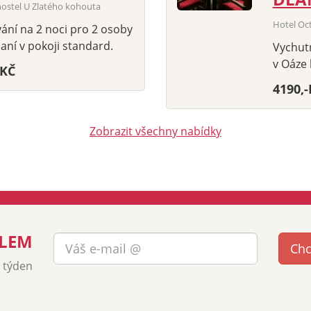
hostel U Zlatého kohouta
Hotel Oc
ání na 2 noci pro 2 osoby
aní v pokoji standard.
Vychutn
v Oáze 
-KČ
4190,
Zobrazit všechny nabídky
ILEM
a týden