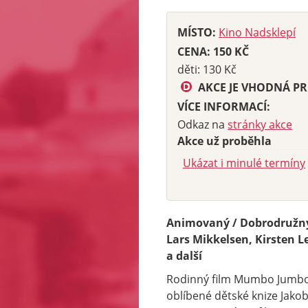
MÍSTO:
Kino Nadsklepí
CENA: 150 KČ
děti: 130 Kč
AKCE JE VHODNÁ PR
VÍCE INFORMACÍ:
Odkaz na
stránky akce
Akce už proběhla
Ukázat i minulé termíny
Animovaný / Dobrodružný /
Lars Mikkelsen, Kirsten L
a další
Rodinný film Mumbo Jumbo 
oblíbené dětské knize Jakob