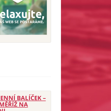
ENNÍ BALÍČEK –
MĚŘÍŽ NA
NI