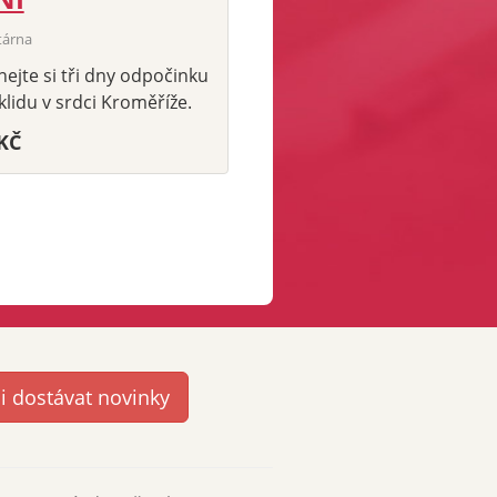
tárna
ejte si tři dny odpočinku
klidu v srdci Kroměříže.
-KČ