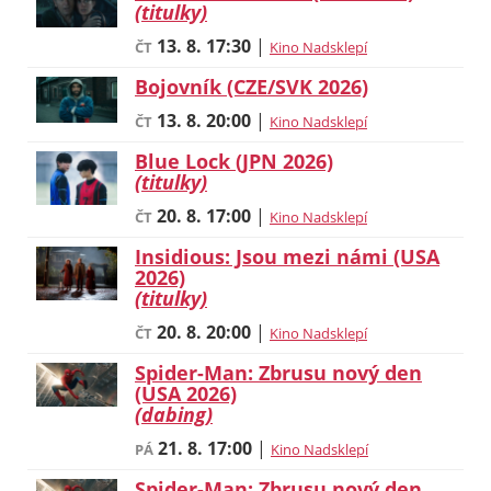
(titulky)
13. 8.
17:30
|
ČT
Kino Nadsklepí
Bojovník (CZE/SVK 2026)
13. 8.
20:00
|
ČT
Kino Nadsklepí
Blue Lock (JPN 2026)
(titulky)
20. 8.
17:00
|
ČT
Kino Nadsklepí
Insidious: Jsou mezi námi (USA
2026)
(titulky)
20. 8.
20:00
|
ČT
Kino Nadsklepí
Spider-Man: Zbrusu nový den
(USA 2026)
(dabing)
21. 8.
17:00
|
PÁ
Kino Nadsklepí
Spider-Man: Zbrusu nový den