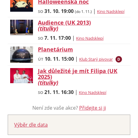
Halloweenská noc
31. 10.
19:00
|
SO
Kino Nadsklepí
(do 1. 11.)
Audience (UK 2013)
(titulky)
7. 11.
17:00
|
SO
Kino Nadsklepí
Planetárium
10. 11.
15:00
|
ÚT
Klub Starý pivovar
D
Jak důležité je mít Filipa (UK
2025)
(titulky)
21. 11.
16:30
|
SO
Kino Nadsklepí
Není zde vaše akce?
Přidejte si ji
Výběr dle data