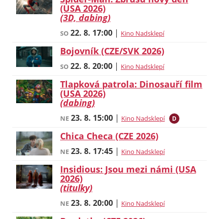
(USA 2026)
(3D, dabing)
22. 8.
17:00
|
SO
Kino Nadsklepí
Bojovník (CZE/SVK 2026)
22. 8.
20:00
|
SO
Kino Nadsklepí
Tlapková patrola: Dinosauří film
(USA 2026)
(dabing)
23. 8.
15:00
|
NE
Kino Nadsklepí
D
Chica Checa (CZE 2026)
23. 8.
17:45
|
NE
Kino Nadsklepí
Insidious: Jsou mezi námi (USA
2026)
(titulky)
23. 8.
20:00
|
NE
Kino Nadsklepí