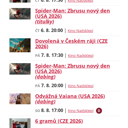
6. 8.
17:30
|
ČT
Kino Nadsklepí
Spider-Man: Zbrusu nový den
(USA 2026)
(titulky)
6. 8.
20:00
|
ČT
Kino Nadsklepí
Dovolená v Českém ráji (CZE
2026)
7. 8.
17:30
|
PÁ
Kino Nadsklepí
Spider-Man: Zbrusu nový den
(USA 2026)
(dabing)
7. 8.
20:00
|
PÁ
Kino Nadsklepí
Odvážná Vaiana (USA 2026)
(dabing)
8. 8.
17:00
|
SO
Kino Nadsklepí
D
6 gramů (CZE 2026)