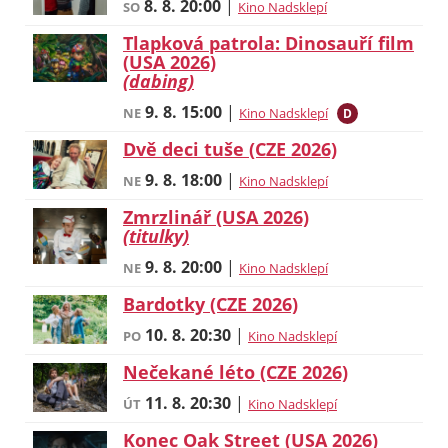
8. 8.
20:00
|
SO
Kino Nadsklepí
Tlapková patrola: Dinosauří film
(USA 2026)
(dabing)
9. 8.
15:00
|
NE
Kino Nadsklepí
D
Dvě deci tuše (CZE 2026)
9. 8.
18:00
|
NE
Kino Nadsklepí
Zmrzlinář (USA 2026)
(titulky)
9. 8.
20:00
|
NE
Kino Nadsklepí
Bardotky (CZE 2026)
10. 8.
20:30
|
PO
Kino Nadsklepí
Nečekané léto (CZE 2026)
11. 8.
20:30
|
ÚT
Kino Nadsklepí
Konec Oak Street (USA 2026)