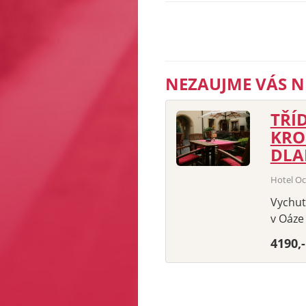
NEZAUJME VÁS N
TŘÍ
KRO
DLA
Hotel Oc
Vychut
v Oáze 
4190,