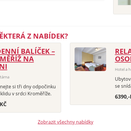
ĚKTERÁ Z NABÍDEK?
DENNÍ BALÍČEK –
REL
MĚŘÍŽ NA
OSO
NI
Hotel a 
tárna
Ubytová
se sníd
nejte si tři dny odpočinku
klidu v srdci Kroměříže.
6390,
-KČ
Zobrazit všechny nabídky