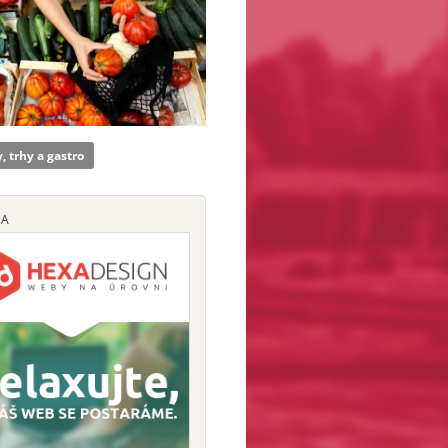
, trhy a gastro
MA