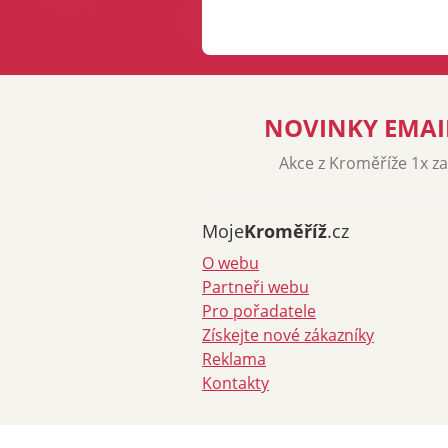
NOVINKY EMA
Akce z Kroměříže 1x z
Moje
Kroměříž
.cz
O webu
Partneři webu
Pro pořadatele
Získejte nové zákazníky
Reklama
Kontakty