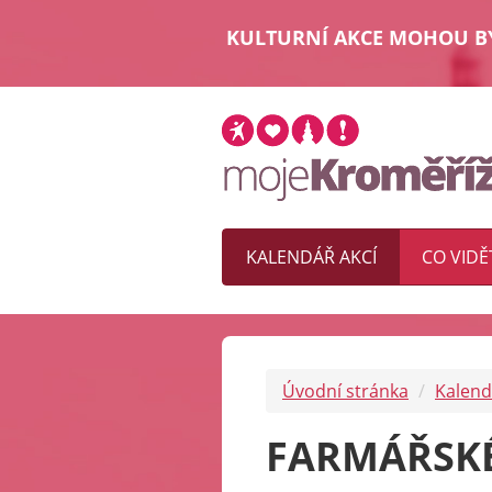
KULTURNÍ AKCE MOHOU BÝ
KALENDÁŘ AKCÍ
CO VIDĚ
Úvodní stránka
Kalend
FARMÁŘSKÉ