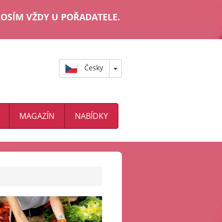
OSÍM VŽDY U POŘADATELE.
Česky
MAGAZÍN
NABÍDKY