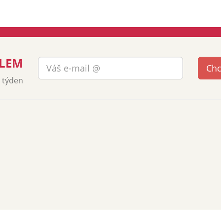
ILEM
a týden