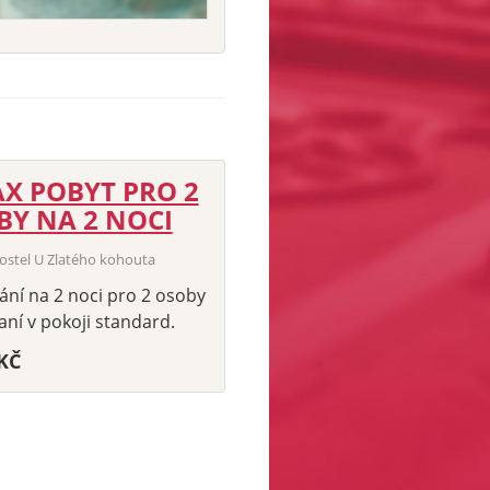
AX POBYT PRO 2
BY NA 2 NOCI
hostel U Zlatého kohouta
ní na 2 noci pro 2 osoby
aní v pokoji standard.
-KČ